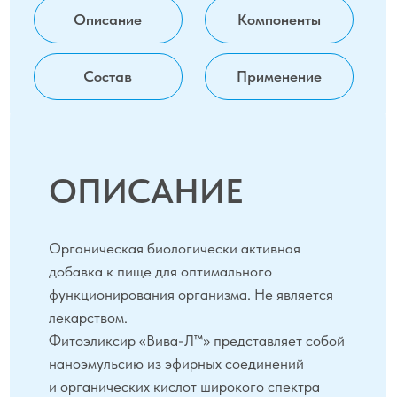
к антибиотикам штаммам бактерий и грибков.
Препарат усиливает действие антибиотиков!
Перед применением проконсультируйтесь
с врачом.
КОМПОНЕНТЫ
Органическая эфирная вытяжка гвоздики
обладает анальгетической, антиоксидантной,
противораковой, антисептической,
антидепрессантной, спазмолитической,
противовоспалительной, противовирусной,
противогрибковой и антибактериальной
активностью.
Органическая эфирная вытяжка