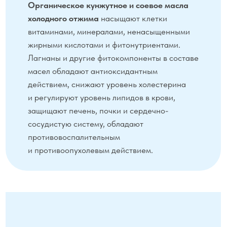
Улучшение спортивных результатов, при,
усиленных умственных нагрузках
и стрессе
1 мл препарата развести в 100
мл питьевой воды комнатной
температуры. Принимать в первой
половине дня за 30 минут до еды.
Улучшение работы ЖКТ и абсорбции
микроэлементов. Профилактика
гиперлипидемии и гипергликемии
0,5 мл препарата развести в 100
мл питьевой воды комнатной
температуры. Принимать 3 раза в день
за 30 минут до еды.
Курс приёма 2-3 недели с перерывом 15
дней.
Скачать инструкцию.