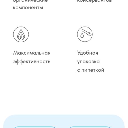
действия.
Свойства активных компонентов:
• Профилактика возникновения
и распространения грибковых,
бактериальных и вирусных заболеваний,
в том числе ОРВИ и гриппа
• Гепатопротекторное действие
• Профилактика тромбозов
• Противоопухолевое действие
• Укрепление иммунитета
• Нормализация кишечной флоры
• Профилактика инсулинорезистентности
и диабета 2 типа
• Детоксикация организма
• Антиоксидантное действие
• Оптимизация работы митохондрий
• Профилактика паразитарных инвазий
• Здоровая кожа, волосы и ногти
Уникальный способ приготовления
и синергизм компонентов наделяют
наномолекулы фитоэликсира «Вива-Л™»
эффективностью против резистентных