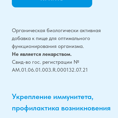
и вирусных заболеваний
USDA
сахара,
сертифицированные
спирта,
органические
консервантов
компоненты
Максимальная
Удобная
эффективность
упаковка
с пипеткой