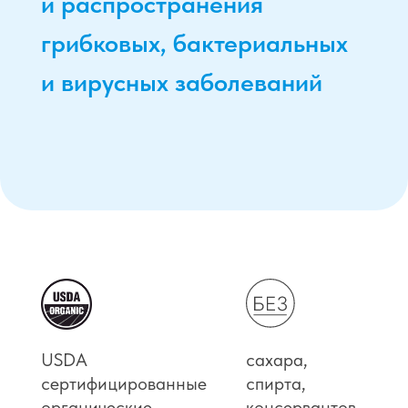
Описание
Компоненты
Состав
Применение
ОПИСАНИЕ
Органическая биологически активная
добавка к пище для оптимального
функционирования организма. Не является
лекарством.
Фитоэликсир «Вива-Л™» представляет собой
наноэмульсию из эфирных соединений
и органических кислот широкого спектра