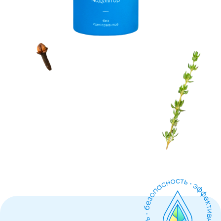
ФИТО
ЭЛИКСИР
иммуномодулятор
4750 ₽