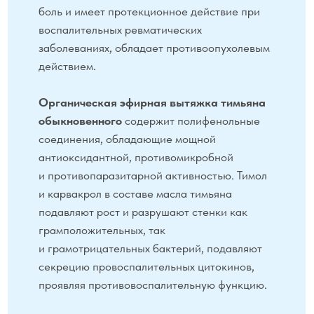
Способ применения и дозы:
1 мл = 1 доза.
Детям старше 14 лет и взрослым: 1 мл препарата
развести в 200 мл питьевой воды комнатной
температуры. Принимать 1 раз в день за 30
минут до еды.
Профилактика заболеваний,
повышение иммунитета и улучшение
общего состояния организма
1 мл препарата развести в 200
мл питьевой воды комнатной
температуры. Принимать 1 раз в день
за 30 минут до еды.
При паразитарных инвазиях
и в целях детоксикации организма
1 мл препарата развести в 200
мл питьевой воды комнатной
температуры. Принимать 2−3 раза
в день за 30 минут.