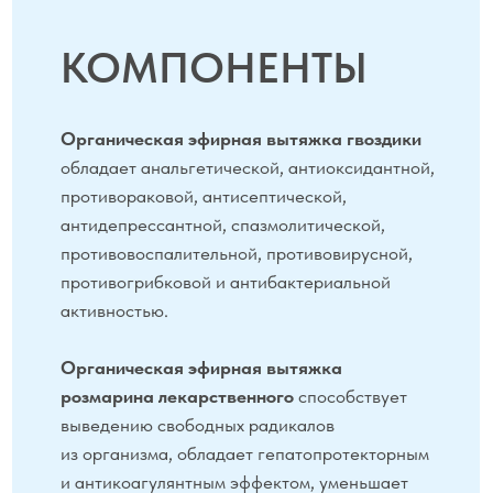
Lactic acid. *USDA Organic
сертифицированный
компонент.
Дополнительные
компоненты:
вода
подготовленная, гуаровая
камедь, ксантановая камедь.
ПРИМЕНЕНИЕ
Тщательно встряхните флакон!