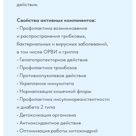
розмарина лекарственного
способствует
выведению свободных радикалов
из организма, обладает гепатопротекторным
и антикоагулянтным эффектом, уменьшает
боль и имеет протекционное действие при
воспалительных ревматических
заболеваниях, обладает противоопухолевым
действием.
Органическая эфирная вытяжка тимьяна
обыкновенного
содержит полифенольные
соединения, обладающие мощной
антиоксидантной, противомикробной
и противопаразитарной активностью. Тимол
и карвакрол в составе масла тимьяна
подавляют рост и разрушают стенки как
грамположительных, так
и грамотрицательных бактерий, подавляют
секрецию провоспалительных цитокинов,
проявляя противовоспалительную функцию.
Органическое кунжутное и соевое масла
холодного отжима
насыщают клетки
витаминами, минералами, ненасыщенными
жирными кислотами и фитонутриентами.