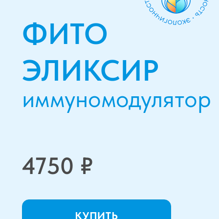
КУПИТЬ
Органическая биологически активная
добавка к пище для оптимального
функционирования организма.
Не является лекарством.
Свид-во гос. регистрации №
AM.01.06.01.003.R.000132.07.21
Укрепление иммунитета,
профилактика возникновения
и распространения
грибковых, бактериальных