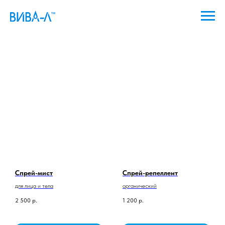
Спрей-мист
Спрей-репеллент
для лица и тела
органический
2 500
р.
1 200
р.