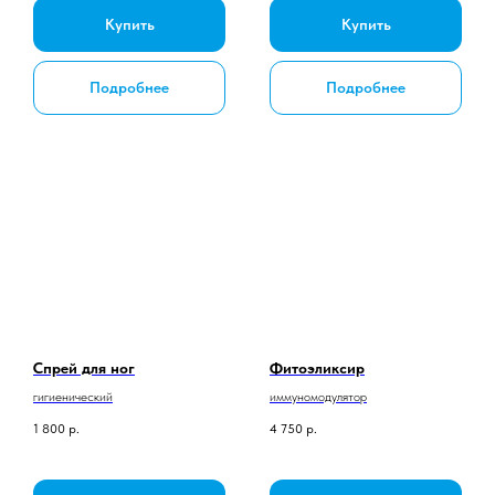
Купить
Купить
Подробнее
Подробнее
Спрей для ног
Фитоэликсир
гигиенический
иммуномодулятор
1 800
р.
4 750
р.