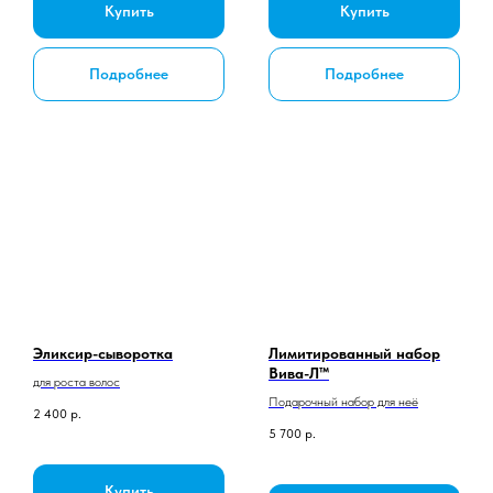
Купить
Купить
Подробнее
Подробнее
Эликсир-сыворотка
Лимитированный набор
Вива-Л™
для роста волос
Подарочный набор для неё
2 400
р.
5 700
р.
Купить