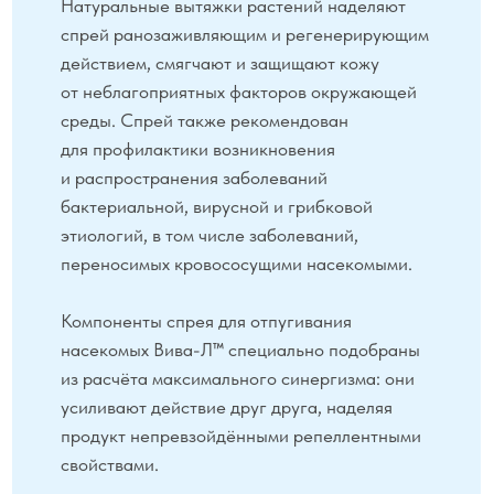
Эфирная вытяжка гвоздики
эффективно
и бережно отпугивает насекомых, особенно
клещей и муравьёв. Антиоксидантная
активность гвоздики обеспечивает коже
дополнительный уход и защиту от внешних
факторов окружающей среды.
Эфирное масло розмарина
обеспечивает
надёжную защиту от надоедливых мошек
и комаров, способствует регенерации клеток
и быстрому заживлению ран, успокаивает
кожу.
СОСТАВ
вода подготовленная,