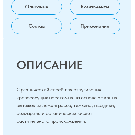
КОМПОНЕНТЫ
Эфирное масло лемонграсса
обладает
непревзойдёнными репеллентными
свойствами и эффективно отпугивает
комаров, блох, клещей, мух, вшей и других
насекомых, а также защищает
от переносимых ими заболеваний.
Масло тимьяна
особенно эффективно против
комаров; оно обладает мощным
антибактериальным и противовирусным
действием, обеспечивая дополнительную
защиту после укуса.