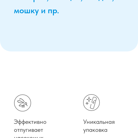
Описание
Компоненты
Состав
Применение
ОПИСАНИЕ
Органический спрей для отпугивания
кровососущих насекомых на основе эфирных
вытяжек из лемонграсса, тимьяна, гвоздики,
розмарина и органических кислот
растительного происхождения.