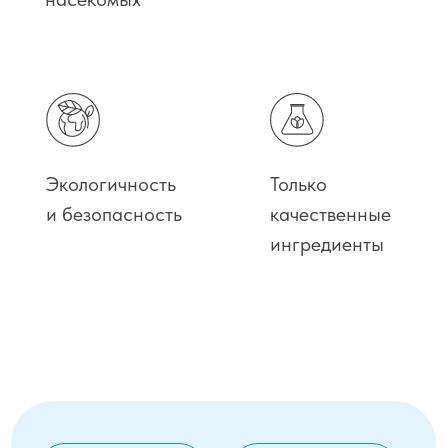
Натуральные вытяжки растений наделяют
спрей ранозаживляющим и регенерирующим
действием, смягчают и защищают кожу
от неблагоприятных факторов окружающей
среды. Спрей также рекомендован
для профилактики возникновения
и распространения заболеваний
бактериальной, вирусной и грибковой
этиологий, в том числе заболеваний,
переносимых кровососущими насекомыми.
Компоненты спрея для отпугивания
насекомых Вива-Л™ специально подобраны
из расчёта максимального синергизма: они
усиливают действие друг друга, наделяя
продукт непревзойдёнными репеллентными
свойствами.
Органический спрей-репеллент Вива-Л™
не сушит кожу и не сенсибилизирует
организм, не содержит опасных для людей
и животных веществ. Безопасен для детей
и домашних питомцев.