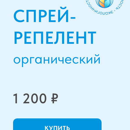
КУПИТЬ
Органический спрей для отпугивания
кровососущих насекомых на основе
эфирных вытяжек из лемонграсса,
тимьяна, гвоздики, розмарина
и органических кислот растительного
происхождения.
Эффективно отпугивает
кровососущих насекомых:
комаров, клещей, оводов,
мошку и пр.