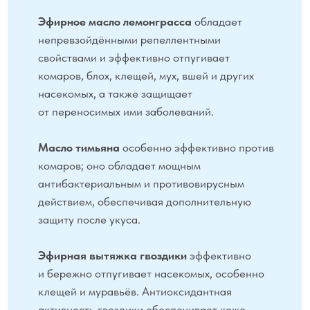
Противопоказания:
индивидуальная
непереносимость компонентов.
Меры предосторожности:
в случае
попадания в глаза промыть большим
количеством воды.