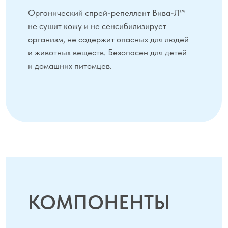
Cymbopogon citratus L., Syzygium
aromaticum L., Rosmarinus
officinalis L., Thymus vulgaris L.,
Sesamum indicum L., Glycine max
L., Citric acid, гуаровая камедь.
ПРИМЕНЕНИЕ
Тщательно встряхните флакон.
Распыляйте спрей на открытые участки кожи
и одежду.
Избегайте попадания в глаза.